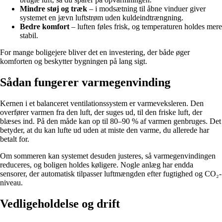
Mindre støj og træk
– i modsætning til åbne vinduer giver
systemet en jævn luftstrøm uden kuldeindtrængning.
Bedre komfort
– luften føles frisk, og temperaturen holdes mere
stabil.
For mange boligejere bliver det en investering, der både øger
komforten og beskytter bygningen på lang sigt.
Sådan fungerer varmegenvinding
Kernen i et balanceret ventilationssystem er varmeveksleren. Den
overfører varmen fra den luft, der suges ud, til den friske luft, der
blæses ind. På den måde kan op til 80–90 % af varmen genbruges. Det
betyder, at du kan lufte ud uden at miste den varme, du allerede har
betalt for.
Om sommeren kan systemet desuden justeres, så varmegenvindingen
reduceres, og boligen holdes køligere. Nogle anlæg har endda
sensorer, der automatisk tilpasser luftmængden efter fugtighed og CO₂-
niveau.
Vedligeholdelse og drift