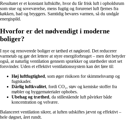
Resultatet er et konstant luftskifte, hvor du får frisk luft i opholdsrum
som stue og soveværelse, mens fugtig og forurenet luft fjernes fra
køkken, bad og bryggers. Samtidig bevares varmen, så du undgår
energispild.
Hvorfor er det nødvendigt i moderne
boliger?
I nye og renoverede boliger er tæthed et nøgleord. Det reducerer
varmetab og gør det lettere at styre energiforbruget – men det betyder
også, at naturlig ventilation gennem sprækker og utætheder stort set
forsvinder. Uden et effektivt ventilationssystem kan det føre til:
Høj luftfugtighed
, som øger risikoen for skimmelsvamp og
fugtskader.
Dårlig luftkvalitet
, fordi CO₂, støv og kemiske stoffer fra
møbler og byggematerialer ophobes.
Ubehag og træthed
, da stillestående luft påvirker både
koncentration og velvære.
Balanceret ventilation sikrer, at luften udskiftes jævnt og effektivt –
hele døgnet, året rundt.