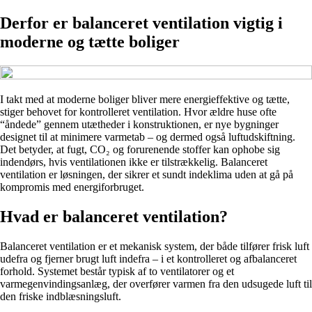
Derfor er balanceret ventilation vigtig i
moderne og tætte boliger
I takt med at moderne boliger bliver mere energieffektive og tætte,
stiger behovet for kontrolleret ventilation. Hvor ældre huse ofte
“åndede” gennem utætheder i konstruktionen, er nye bygninger
designet til at minimere varmetab – og dermed også luftudskiftning.
Det betyder, at fugt, CO₂ og forurenende stoffer kan ophobe sig
indendørs, hvis ventilationen ikke er tilstrækkelig. Balanceret
ventilation er løsningen, der sikrer et sundt indeklima uden at gå på
kompromis med energiforbruget.
Hvad er balanceret ventilation?
Balanceret ventilation er et mekanisk system, der både tilfører frisk luft
udefra og fjerner brugt luft indefra – i et kontrolleret og afbalanceret
forhold. Systemet består typisk af to ventilatorer og et
varmegenvindingsanlæg, der overfører varmen fra den udsugede luft til
den friske indblæsningsluft.