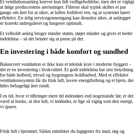
Et ventilationsanlæg kræver kun lidt vedligeholdelse, men det er vigtigt
at følge producentens anvisninger. Filtrene skal typisk skiftes et par
gange om året for at sikre, at luften forbliver ren, og at systemet kører
effektivt. En årlig servicegennemgang kan desuden sikre, at anlægget
er korrekt indreguleret og fungerer optimalt.
Et velholdt anlæg bruger mindre strøm, støjer mindre og giver et bedre
indeklima – så det betaler sig at passe på det.
En investering i både komfort og sundhed
Balanceret ventilation er ikke kun et teknisk krav i moderne byggeri –
det er en investering i livskvalitet. Et godt indeklima har stor betydning
for både helbred, trivsel og bygningens holdbarhed. Med et effektivt
ventilationssystem får du frisk luft, lavere energiforbrug og et hjem, der
føles behageligt året rundt.
I en tid, hvor vi tilbringer mere tid indendørs end nogensinde før, er det
værd at huske, at den luft, vi indånder, er lige så vigtig som den energi,
vi sparer.
Frisk luft i hjemmet: Sådan mindsker du lugtgener fra mad, røg og