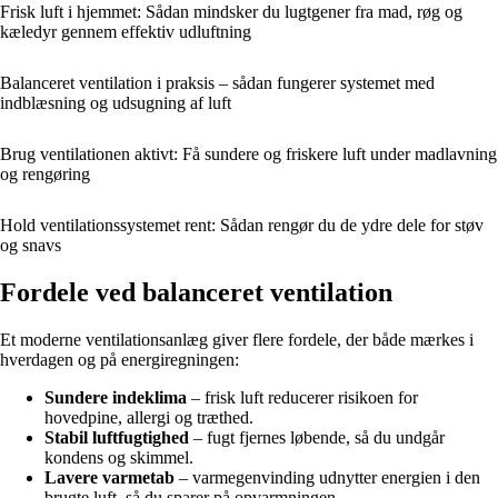
Frisk luft i hjemmet: Sådan mindsker du lugtgener fra mad, røg og
kæledyr gennem effektiv udluftning
Balanceret ventilation i praksis – sådan fungerer systemet med
indblæsning og udsugning af luft
Brug ventilationen aktivt: Få sundere og friskere luft under madlavning
og rengøring
Hold ventilationssystemet rent: Sådan rengør du de ydre dele for støv
og snavs
Fordele ved balanceret ventilation
Et moderne ventilationsanlæg giver flere fordele, der både mærkes i
hverdagen og på energiregningen:
Sundere indeklima
– frisk luft reducerer risikoen for
hovedpine, allergi og træthed.
Stabil luftfugtighed
– fugt fjernes løbende, så du undgår
kondens og skimmel.
Lavere varmetab
– varmegenvinding udnytter energien i den
brugte luft, så du sparer på opvarmningen.